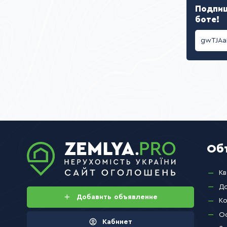
Подпиш
боте!
Об
Кв
Д
Добавить
объявление
Ко
О
Кабинет