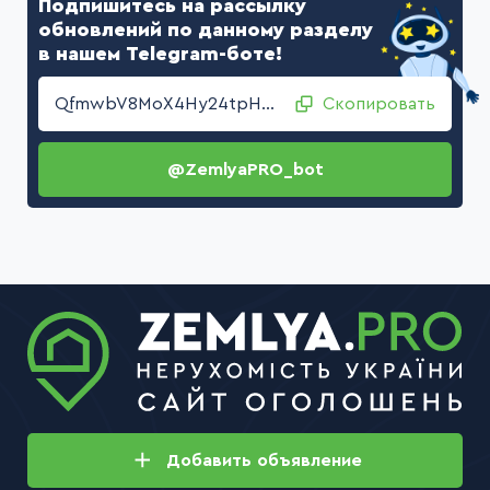
Подпишитесь на рассылку
обновлений по данному разделу
в нашем Telegram-боте!
QfmwbV8MoX4Hy24tpHSNzcK/w7smr1NB2Ba141bPT2gbOgIa2+CQf5Nqj7ckzi2Bd7XHPEW06rAH7dcA7UA7vA==
Скопировать
@ZemlyaPRO_bot
Добавить
объявление