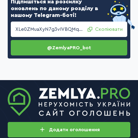
Підпишіться на розсилку
оновлень по даному розділу в
нашому Telegram-боті!
XLe0ZMuaXyN7g3vIVBQMqlZ+DKWPywevkm9tgg3dHopdH9rwJN2KzR08j4LuL4vnXdTIwhuDnfugRuen+ljmjA==
Скопіювати
@ZemlyaPRO_bot
Додати
оголошення