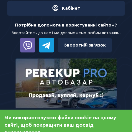
Кабінет
Потрібна допомога в користуванні сайтом?
Звертайтесь до нас і ми допоможемо любим питанням!
Зворотній зв’язок
Ми використовуємо файли cookie на цьому
© 2021 ZEMLYA.PRO — сайт оголошень з продажу,
сайті, щоб покращити ваш досвід
купівлі та оренди землі та нерухомості