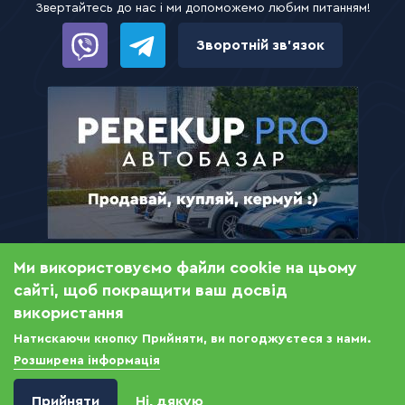
Звертайтесь до нас і ми допоможемо любим питанням!
Зворотній зв’язок
Ми використовуємо файли cookie на цьому
© 2021 ZEMLYA.PRO — сайт оголошень з продажу,
сайті, щоб покращити ваш досвід
купівлі та оренди землі та нерухомості
використання
Натискаючи кнопку Прийняти, ви погоджуєтеся з нами.
Розширена інформація
ГЛЯНЕЦЬ: САЙТИ ОГОЛОШЕНЬ
Даруємо 100 бонусних гривень за розміщення
Прийняти
Ні, дякую