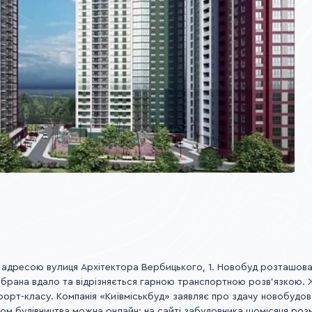
адресою вулиця Архітектора Вербицького, 1. Новобуд розташован
підібрана вдало та відрізняється гарною транспортною розв'язкою.
орт-класу. Компанія «Київміськбуд» заявляє про здачу новобудов
одом будівництва можна онлайн: на сайті забудовника щомісяця ро