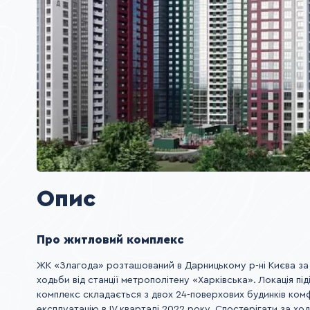
Опис
Про житловий комплекс
ЖК «Злагода» розташований в Дарницькому р-ні Києва за 
ходьби від станції метрополітену «Харківська». Локація 
комплекс складається з двох 24-поверхових будинків комф
експлуатацію в IV кварталі 2022 року. Спостерігати за х