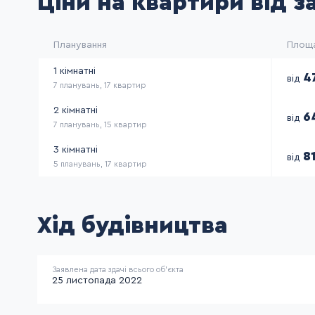
Ціни на квартири від 
Планування
Площ
1 кімнатні
4
від
7 планувань
17 квартир
2 кімнатні
6
від
7 планувань
15 квартир
3 кімнатні
8
від
5 планувань
17 квартир
Хід будівництва
Заявлена дата здачі всього об’єкта
25 листопада 2022