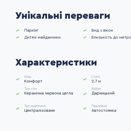
Унікальні переваги
Паркінг
Вид з вікон
Дитячі майданчики
Близькість до метр
Характеристики
Клас
Стелі
Комфорт
2.7 м
Тип стін
Район
Керамічна червона цегла
Дарницький
Тип опалення
Парковка
Централізоване
Автостоянка