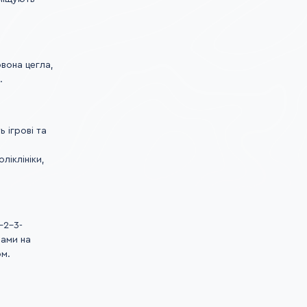
вона цегла,
.
 ігрові та
ліклініки,
-2-3-
нами на
ом.