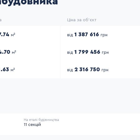
забудовника
а
Ціна за об'єкт
7.74
1 387 616
м²
від
грн
4.70
1 799 456
м²
від
грн
1.63
2 316 750
м²
від
грн
На етапі будівництва
11 секцій