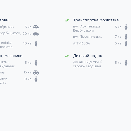
 зони
Транспортна розв'язка
вул. Архітектора
айданчик
5 хв
5 хв
Вербицького
Вербицького,
20 хв
вул. Тростянецька
7 хв
 воїнів-
10 хв
АТП-13004
5 хв
налістів
к, магазини
Дитячий садок
ната -
Домашній дитячий
5 хв
5 хв
айданчик
садочок РадоЗнай
Way
15 хв
газин
10 хв
дягу