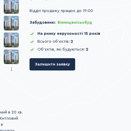
Відділ продажу працює до 19:00
Забудовник
Вінницяміськбуд
На ринку нерухомості 15 років
Всього об'єктів:
2
Об'єктів, які будуються:
2
Залишити заявку
ий в 20 хв.
 Житловий
 в
зміщують