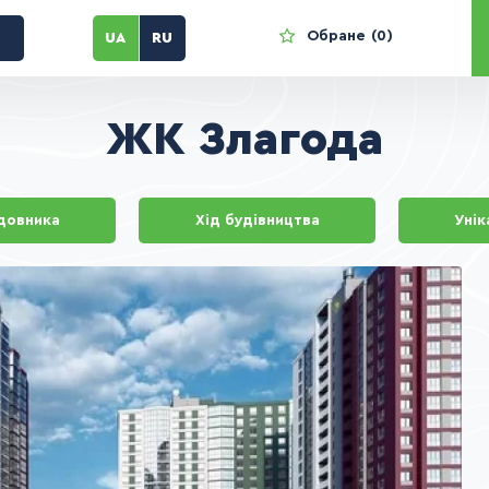
Обране
0
UA
RU
ЖК Злагода
удовника
Хід будівництва
Унік