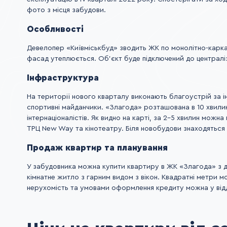
фото з місця забудови.
Особливості
Девелопер «Київміськбуд» зводить ЖК по монолітно-каркас
фасад утеплюється. Об'єкт буде підключений до централі
Інфраструктура
На території нового кварталу виконають благоустрій за і
спортивні майданчики. «Злагода» розташована в 10 хвилина
інтернаціоналістів. Як видно на карті, за 2-5 хвилин можна 
ТРЦ New Way та кінотеатру. Біля новобудови знаходяться 
Продаж квартир та планування
У забудовника можна купити квартиру в ЖК «Злагода» з д
кімнатне житло з гарним видом з вікон. Квадратні метри 
нерухомість та умовами оформлення кредиту можна у відділ