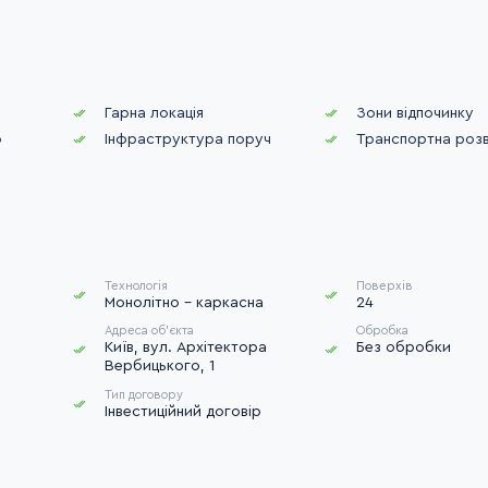
Гарна локація
Зони відпочинку
о
Інфраструктура поруч
Транспортна розв
Технологія
Поверхів
Монолітно - каркасна
24
Адреса об'єкта
Обробка
Київ, вул. Архітектора
Без обробки
Вербицького, 1
Тип договору
Інвестиційний договір