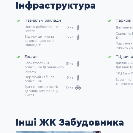
Інфраструктура
Навчальні заклади
Паркові
Центр робототехніки
3 хв
Дитячий м
Boteon
Сквер на 
Будинок дитячої та
5 хв
12
юнацкої творчості
Парк імені
"Дивоцвіт"
інтернаціо
Лікарня
ТЦ, рино
Стоматологічна
Дитяча кім
15 хв
поліклініка Дарницького
Дитячий М
району
ТРЦ New 
Черговий кабінет
5 хв
Savori- ма
поліклініки
жіночого о
Дитяча поліклініка № 1
15 хв
Дарницького району
Києва
Інші ЖК Забудовника