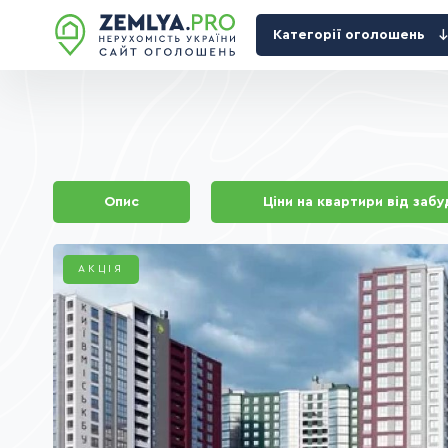
Категорії оголошень
Опис
Ціни на квартири від заб
АКЦІЯ