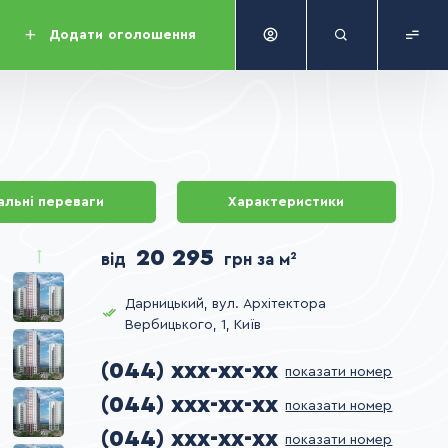
Додати
оголошення
альні переваги
Характеристики
20 295
від
грн за м²
Дарницький, вул. Архітектора
Вербицького, 1, Київ
(044) xxx-xx-xx
показати номер
(044) xxx-xx-xx
показати номер
(044) xxx-xx-xx
показати номер