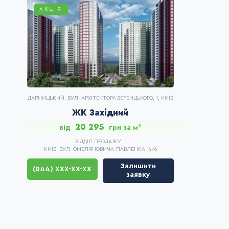
АКЦІЯ
ДАРНИЦЬКИЙ, ВУЛ. АРХІТЕКТОРА ВЕРБИЦЬКОГО, 1, КИЇВ
ЖК Західний
20 295
від
грн за м²
ВІДДІЛ ПРОДАЖУ
КИЇВ, ВУЛ. ОМЕЛЯНОВИЧА-ПАВЛЕНКА, 4/6
Залишити
(044) XXX-XX-XX
заявку