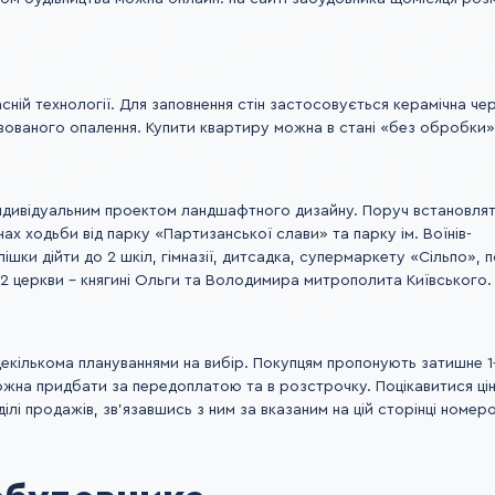
ній технології. Для заповнення стін застосовується керамічна чер
зованого опалення. Купити квартиру можна в стані «без обробки»
ндивідуальним проектом ландшафтного дизайну. Поруч встановлять
х ходьби від парку «Партизанської слави» та парку ім. Воїнів-
пішки дійти до 2 шкіл, гімназії, дитсадка, супермаркету «Сільпо», по
2 церкви – княгині Ольги та Володимира митрополита Київського.
екількома плануваннями на вибір. Покупцям пропонують затишне 1
можна придбати за передоплатою та в розстрочку. Поцікавитися ці
і продажів, зв'язавшись з ним за вказаним на цій сторінці номер