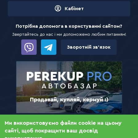
Кабінет
Потрібна допомога в користуванні сайтом?
Звертайтесь до нас і ми допоможемо любим питанням!
Зворотній зв’язок
Ми використовуємо файли cookie на цьому
© 2021 ZEMLYA.PRO — сайт оголошень з продажу,
сайті, щоб покращити ваш досвід
купівлі та оренди землі та нерухомості