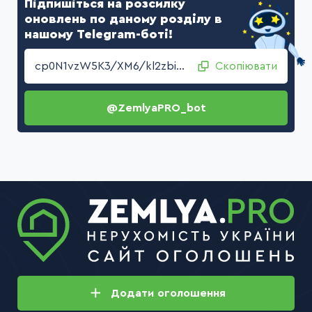
Підпишіться на розсилку
оновлень по даному розділу в
нашому Telegram-боті!
cp0N1vzW5K3/XM6/kl2zbiWeCyfbEaBvVdxTWDy6csE1KUQxtLqSyHuqe+7Fn+MJ+IY+7Sl5jLyqNEo/L2izDQ==
Скопіювати
@ZemlyaPRO_bot
Додати
оголошення