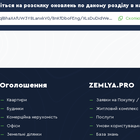
іться на розсилку оновлень по даному розділу в н
VTccERqlBhaXAfUW3Y8LanxkV0/8nKfDboFEng/XLsDuDidWeur7Ind9cZNy/YeYzDZXpVbSeEE6OO5IL2uOnQ==
Скопі
Оголошення
ZEMLYA.PRO
Квартири
Заявки на Покупку /
Будинки
Житловий комплекс
Комерційна нерухомість
Послуги
Офіси
Умови користувацьк
Земельні ділянки
База знань