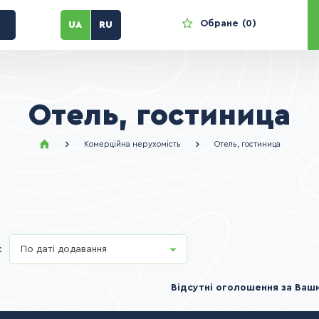
Обране
0
UA
RU
Отель, гостиница
Комерційна нерухомість
Отель, гостиница
:
По даті додавання
Відсутні оголошення за Ваш