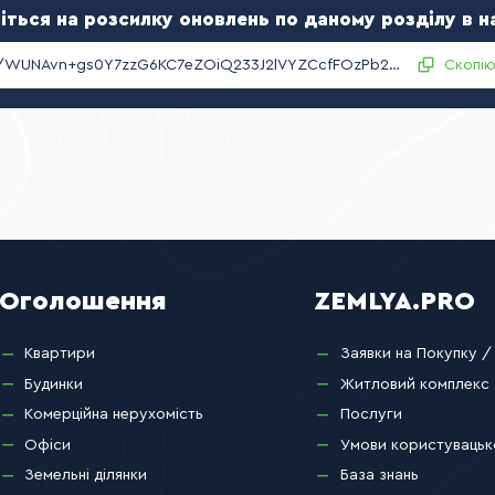
іться на розсилку оновлень по даному розділу в н
hoUClT/WUNAvn+gs0Y7zzG6KC7eZOiQ233J2lVYZCcfFOzPb2neFOZSABTD/L05/P+UYRPeeJqRYpCYqjXWlcg==
Скопі
Оголошення
ZEMLYA.PRO
Квартири
Заявки на Покупку /
Будинки
Житловий комплекс
Комерційна нерухомість
Послуги
Офіси
Умови користувацьк
Земельні ділянки
База знань