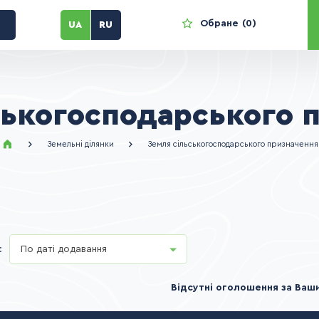
Обране
0
UA
RU
ськогосподарського 
Земельні ділянки
Земля сільськогосподарського призначення
:
По даті додавання
Відсутні оголошення за Ваш