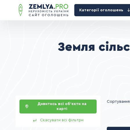
Категорії оголошень
Земля сіль
Сортування
Дивитись всі об’єкти на
карті
Скасувати всі фільтри