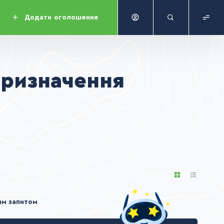
Додати
оголошення
призначення
им запитом